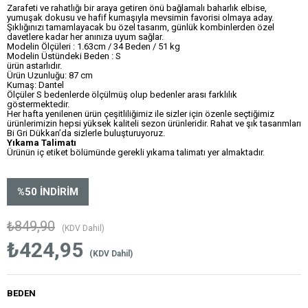
Zarafeti ve rahatlığı bir araya getiren önü bağlamalı baharlık elbise,
yumuşak dokusu ve hafif kumaşıyla mevsimin favorisi olmaya aday.
Şıklığınızı tamamlayacak bu özel tasarım, günlük kombinlerden özel
davetlere kadar her anınıza uyum sağlar.
Modelin Ölçüleri : 1.63cm / 34 Beden / 51 kg
Modelin Üstündeki Beden : S
ürün astarlıdır.
Ürün Uzunluğu: 87 cm
Kumaş: Dantel
Ölçüler S bedenlerde ölçülmüş olup bedenler arası farklılık
göstermektedir.
Her hafta yenilenen ürün çeşitliliğimiz ile sizler için özenle seçtiğimiz
ürünlerimizin hepsi yüksek kaliteli sezon ürünleridir. Rahat ve şık tasarımları
Bi Gri Dükkan’da sizlerle buluşturuyoruz.
Yıkama Talimatı
Ürünün iç etiket bölümünde gerekli yıkama talimatı yer almaktadır.
%
50
İNDIRIM
₺849,90
(KDV Dahil)
₺424,95
(KDV Dahil)
BEDEN