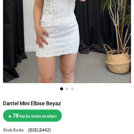
Dantel Mini Elbise Beyaz
78
🔥
kişi bu ürünü inceliyor
(BGELB442)