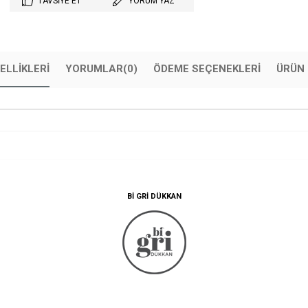
TAVSIYE ET
YORUM YAZ
ELLIKLERI
YORUMLAR
(0)
ÖDEME SEÇENEKLERI
ÜRÜN 
BI GRI DÜKKAN