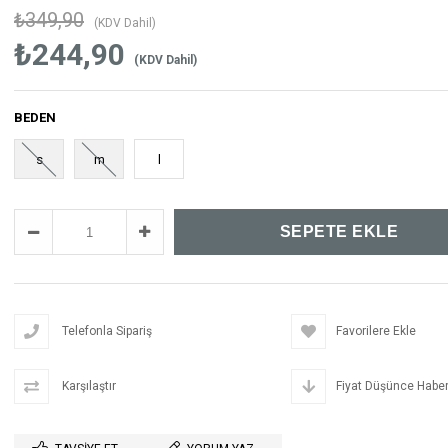
₺349,90
(KDV Dahil)
₺244,90
(KDV Dahil)
BEDEN
s
m
l
Telefonla Sipariş
Favorilere Ekle
Karşılaştır
Fiyat Düşünce Haber